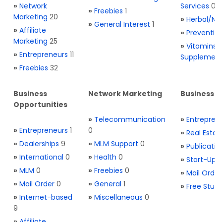
»
Network
Services
0
»
Freebies
1
Marketing
20
»
Herbal/Na
»
General Interest
1
»
Affiliate
»
Preventio
Marketing
25
»
Vitamins 
»
Entrepreneurs
11
Supplemen
»
Freebies
32
Business
Network Marketing
Business L
Opportunities
»
Telecommunication
»
Entrepren
»
Entrepreneurs
1
0
»
Real Estat
»
Dealerships
9
»
MLM Support
0
»
Publicatio
»
International
0
»
Health
0
»
Start-Ups
»
MLM
0
»
Freebies
0
»
Mail Order
»
Mail Order
0
»
General
1
»
Free Stuff
»
Internet-based
»
Miscellaneous
0
9
»
Affiliate